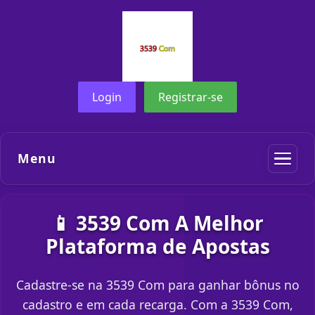
Login
Registrar-se
Menu
📱 3539 Com A Melhor
Plataforma de Apostas
Cadastre-se na 3539 Com para ganhar bônus no
cadastro e em cada recarga. Com a 3539 Com,