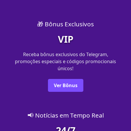
🎁 Bônus Exclusivos
VIP
Receba bônus exclusivos do Telegram,
promoções especiais e códigos promocionais
únicos!
Ver Bônus
📢 Notícias em Tempo Real
24/7