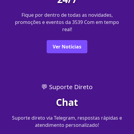
Fique por dentro de todas as novidades,
promoções e eventos da 3539 Com em tempo
real!
Ver Notícias
💬 Suporte Direto
Chat
Suporte direto via Telegram, respostas rápidas e
atendimento personalizado!