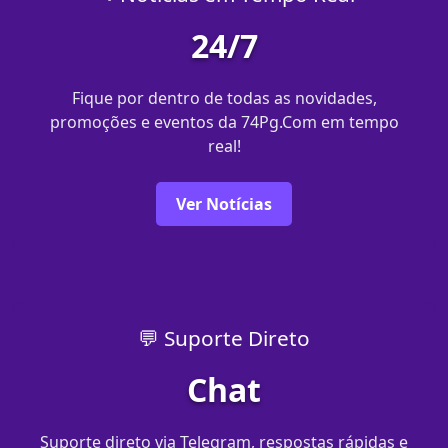
24/7
Fique por dentro de todas as novidades,
promoções e eventos da 74Pg.Com em tempo
real!
Ver Notícias
💬 Suporte Direto
Chat
Suporte direto via Telegram, respostas rápidas e