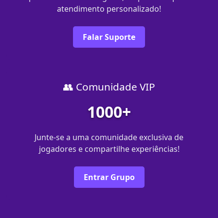
atendimento personalizado!
Falar Suporte
👥 Comunidade VIP
1000+
Junte-se a uma comunidade exclusiva de
jogadores e compartilhe experiências!
Entrar Grupo