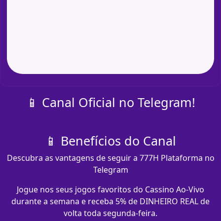
📱 Canal Oficial no Telegram!
📱 Benefícios do Canal
Descubra as vantagens de seguir a 777H Plataforma no
Telegram
Jogue nos seus jogos favoritos do Cassino Ao-Vivo
durante a semana e receba 5% de DINHEIRO REAL de
volta toda segunda-feira.