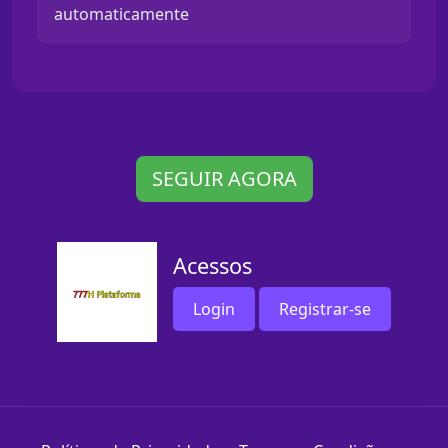
automaticamente
SEGUIR AGORA
Acessos
Login
Registrar-se