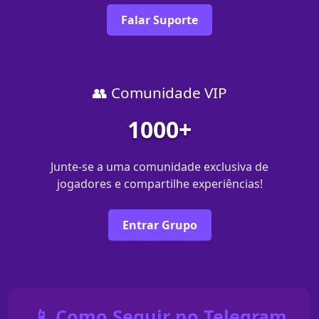
Falar Suporte
👥 Comunidade VIP
1000+
Junte-se a uma comunidade exclusiva de
jogadores e compartilhe experiências!
Entrar Grupo
📱 Como Seguir no Telegram