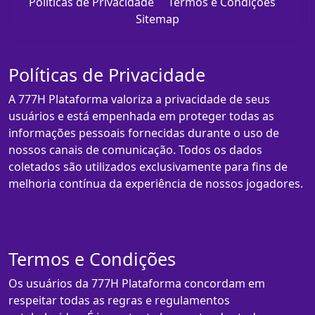
Políticas de Privacidade
Termos e Condições
Sitemap
Políticas de Privacidade
A 777H Plataforma valoriza a privacidade de seus
usuários e está empenhada em proteger todas as
informações pessoais fornecidas durante o uso de
nossos canais de comunicação. Todos os dados
coletados são utilizados exclusivamente para fins de
melhoria contínua da experiência de nossos jogadores.
Termos e Condições
Os usuários da 777H Plataforma concordam em
respeitar todas as regras e regulamentos