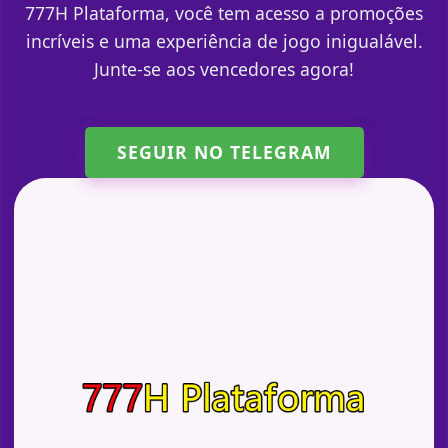
777H Plataforma, você tem acesso a promoções
incríveis e uma experiência de jogo inigualável.
Junte-se aos vencedores agora!
SEGUIR NO TELEGRAM