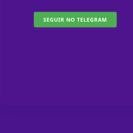
SEGUIR NO TELEGRAM