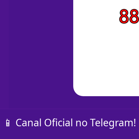
📱 Canal Oficial no Telegram!