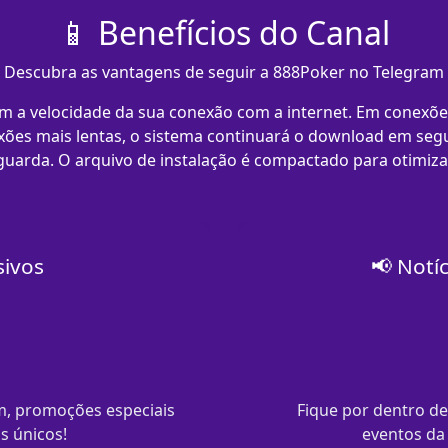
📱 Benefícios do Canal
Descubra as vantagens de seguir a 888Poker no Telegram
 a velocidade da sua conexão com a internet. Em conexões
ões mais lentas, o sistema continuará o download em segu
arda. O arquivo de instalação é compactado para otimiz
sivos
📢 Notí
m, promoções especiais
Fique por dentro d
s únicos!
eventos da