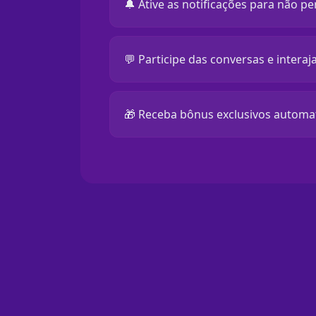
🔔 Ative as notificações para não p
💬 Participe das conversas e interaj
🎁 Receba bônus exclusivos autom