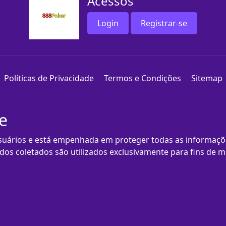
Acessos
Login
Registrar-se
Políticas de Privacidade
Termos e Condições
Sitemap
de
usuários e está empenhada em proteger todas as informaçõ
os coletados são utilizados exclusivamente para fins de m